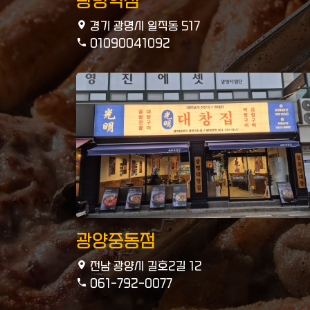
광명역점
경기 광명시 일직동 517
01090041092
광양중동점
전남 광양시 길호2길 12
061-792-0077