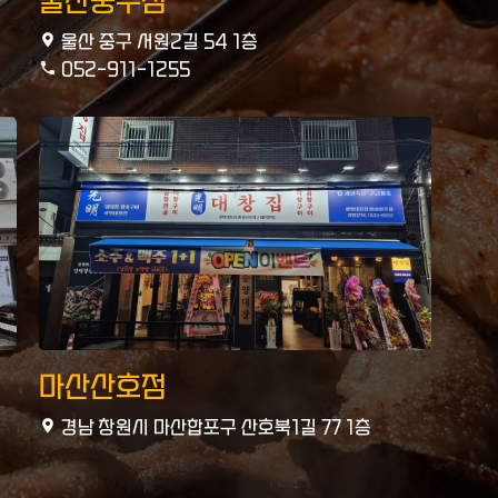
울산중구점
울산 중구 서원2길 54 1층
052-911-1255
마산산호점
경남 창원시 마산합포구 산호북1길 77 1층