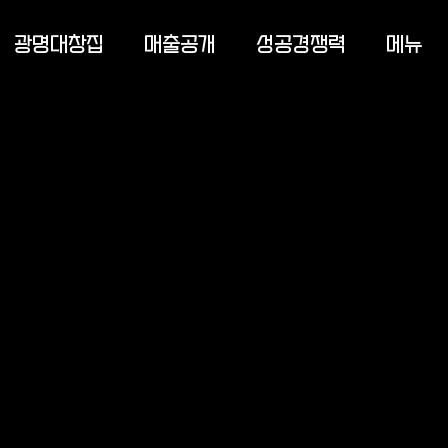
광명대창집
매출공개
성공경쟁력
메뉴