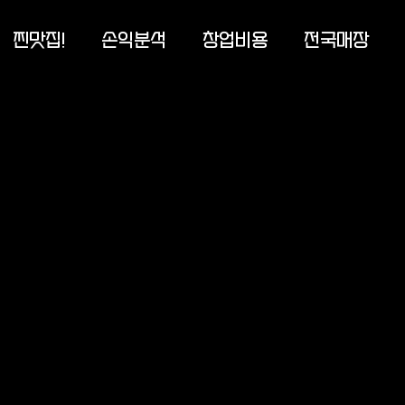
찐맛집!
손익분석
창업비용
전국매장