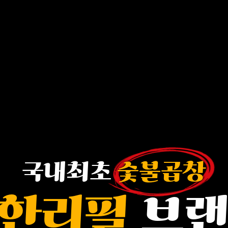
국내최초
숯불곱창
한리필
브랜