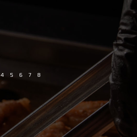
4
5
6
7
8