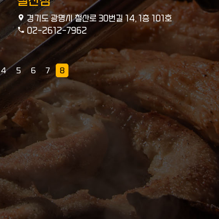
철산점
경기도 광명시 철산로 30번길 14, 1층 101호
02-2612-7962
4
5
6
7
8