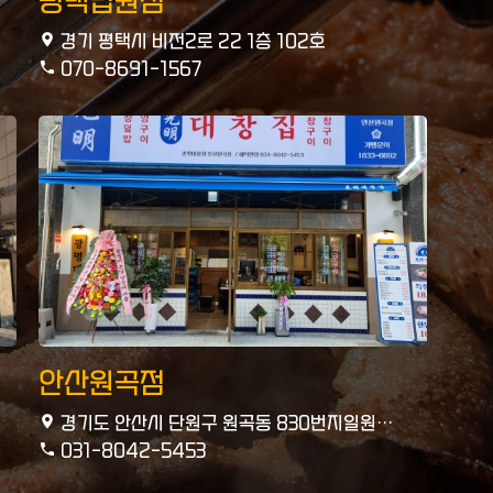
평택법원점
경기 평택시 비전2로 22 1층 102호
070-8691-1567
안산원곡점
경기도 안산시 단원구 원곡동 830번지일원
안산푸르지오브리파크 상가 114,115호
031-8042-5453