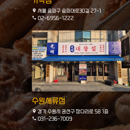
가락점
서울 송파구 송파대로30길 27-1
02-6956-1222
수원세류점
경기 수원시 권선구 장다리로 58 1층
031-236-7009