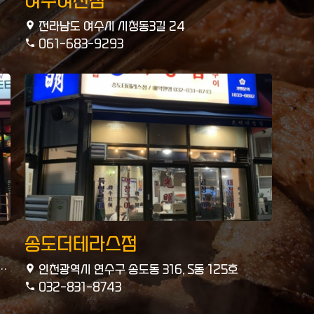
여수여천점
전라남도 여수시 시청동3길 24
061-683-9293
송도더테라스점
인천광역시 연수구 송도동 316, S동 125호
032-831-8743