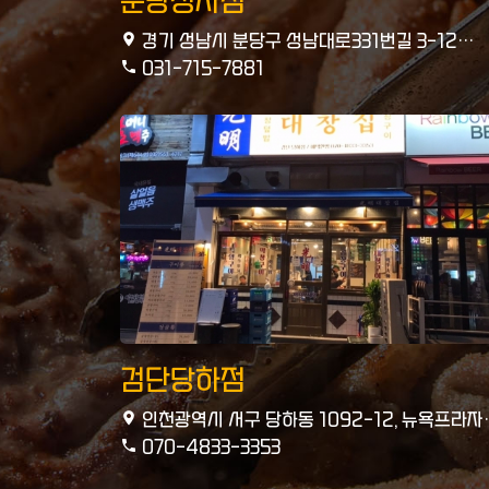
분당정자점
경기 성남시 분당구 성남대로331번길 3-12
102호
031-715-7881
검단당하점
인천광역시 서구 당하동 1092-12, 뉴욕프라자
108호
070-4833-3353