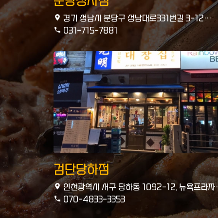
분당정자점
경기 성남시 분당구 성남대로331번길 3-12
102호
031-715-7881
검단당하점
인천광역시 서구 당하동 1092-12, 뉴욕프라자
108호
070-4833-3353