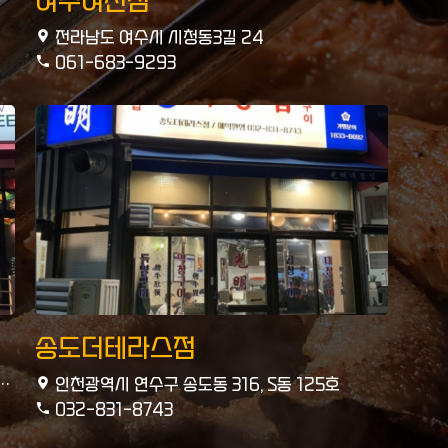
여수여천점
전라남도 여수시 시청동3길 24
061-683-9293
송도더테라스점
인천광역시 연수구 송도동 316, S동 125호
032-831-8743