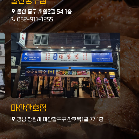
울산중구점
울산 중구 서원2길 54 1층
052-911-1255
마산산호점
경남 창원시 마산합포구 산호북1길 77 1층