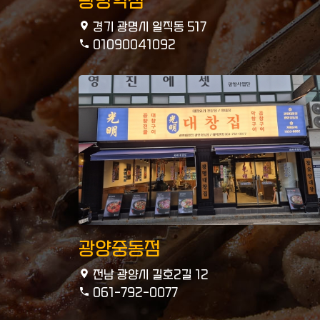
광명역점
경기 광명시 일직동 517
01090041092
광양중동점
전남 광양시 길호2길 12
061-792-0077